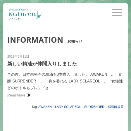
toggle
navigati
INFORMATION
お知らせ
2019年5月11日
新しい精油が仲間入りしました
この度、日本未発売の精油を3本購入しました。 AWAKEN … 覚
醒 SURRENDER … 身を委ねる LADY SCLAREOL … 女性性
どのボトルもブレンドさ …
Read More
Tag:
AWAKEN
、
LADY SCLAREOL
、
SURRENDER
、
感情解放系