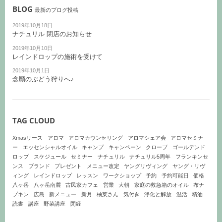
BLOG
最新のブログ投稿
2019年10月18日
ナチュリル 閉店のお知らせ
2019年10月10日
レインドロップの施術を受けて
2019年10月1日
念願のぶどう狩りへ♪
TAG CLOUD
Xmasリース
アロマ
アロマカウンセリング
アロマシェア会
アロマセミナ
ー
エッセンシャルオイル
キャンプ
キャンペーン
クローブ
ゴールデンド
ロップ
スケジュール
セミナー
ナチュリル
ナチュリル5周年
フランキンセ
ンス
ブランド
プレゼント
メニュー改定
ヤングリヴィング
ヤング・リヴ
ィング
レインドロップ
レッスン
ワークショップ
予約
予約可能日
価格
八ヶ岳
八ヶ岳南麓
古民家カフェ
営業
大朝
家庭の救急箱のオイル
布ナ
プキン
広島
新メニュー
新月
柚菜さん
気付き
浄化と解放
温活
精油
読書
講座
野菜講座
閉経