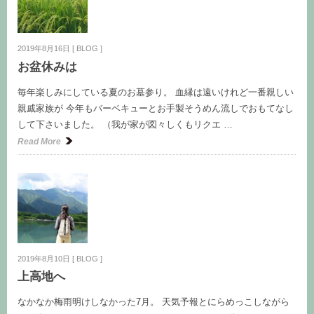
2019年8月16日
[
BLOG
]
お盆休みは
毎年楽しみにしている夏のお墓参り。 血縁は遠いけれど一番親しい
親戚家族が 今年もバーベキューとお手製そうめん流しでおもてなし
して下さいました。 （我が家が図々しくもリクエ …
Read More
2019年8月10日
[
BLOG
]
上高地へ
なかなか梅雨明けしなかった7月。 天気予報とにらめっこしながら