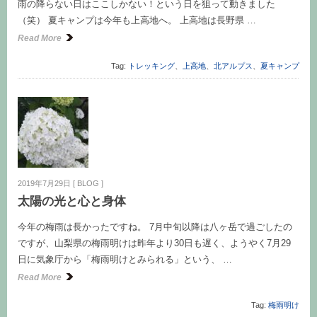
雨の降らない日はここしかない！という日を狙って動きました
（笑） 夏キャンプは今年も上高地へ。 上高地は長野県 …
Read More
Tag:
トレッキング
、
上高地
、
北アルプス
、
夏キャンプ
2019年7月29日
[
BLOG
]
太陽の光と心と身体
今年の梅雨は長かったですね。 7月中旬以降は八ヶ岳で過ごしたの
ですが、山梨県の梅雨明けは昨年より30日も遅く、ようやく7月29
日に気象庁から「梅雨明けとみられる」という、 …
Read More
Tag:
梅雨明け