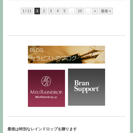
1 / 11
1
2
3
4
5
...
10
...
»
最後 »
最後は特別なレインドロップを贈ります