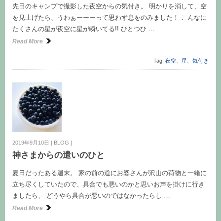
先日のキャンプで撮影した夜空からの気付き。 明かりを消して、空
を見上げたら、うわぁーーーって思わず息をのみました！ こんなに
たくさんの星が夜空に星が瞬いてる!! ひとつひ …
Read More
Tag:
夜空
、
星
、
気付き
2019年9月10日
[
BLOG
]
神さまからの遣いのひと
夏日だったある週末。 家の前の道にお婆さんが沢山の荷物と一緒に
立ち尽くしていたので、具合でも悪いのかと思いお声を掛けに行き
ましたら、 どうやら具合が悪いのではなかったらし …
Read More