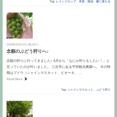
Tag:
レインドロップ
、
本質
、
精油
、
腑に落ちる
2019年10月1日
[
BLOG
]
念願のぶどう狩りへ♪
念願の狩りに行ってきました♪ 6月から「なにか狩りをしたい！」と
言っていたのが叶いました。 三次市にある平田観光農園へ。 今の時
期はブドウ（シャインマスカット、ピオーネ、 …
Read More
Tag:
シャインマスカット
、
ぶどう狩り