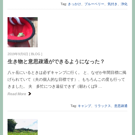
Tag:
きっかけ
、
ブルーベリー
、
気付き
、
浄化
2019年9月6日
[
BLOG
]
生き物と意思疎通ができるようになった？
八ヶ岳にいるときは必ずキャンプに行く。 と、なぜか年間目標に掲
げられていて（夫の個人的な目標です）、もちろんこの度も行って
きました。 夫 多忙につき遠征できず（願わくば9 …
Read More
Tag:
キャンプ
、
リラックス
、
意思疎通