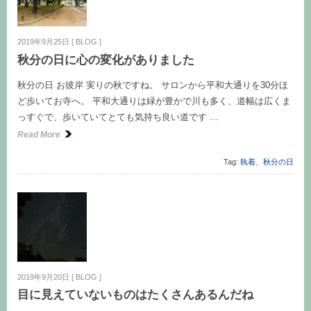
2019年9月25日
[
BLOG
]
秋分の日に心の変化がありました
秋分の日 お彼岸 実りの秋ですね。 サロンから平和大通りを30分ほ
ど歩いてお寺へ。 平和大通りは緑が豊かで川も多く、道幅は広くま
っすぐで、歩いていてとても気持ち良い道です …
Read More
Tag:
執着
、
秋分の日
2019年9月20日
[
BLOG
]
目に見えていないものはたくさんあるんだね