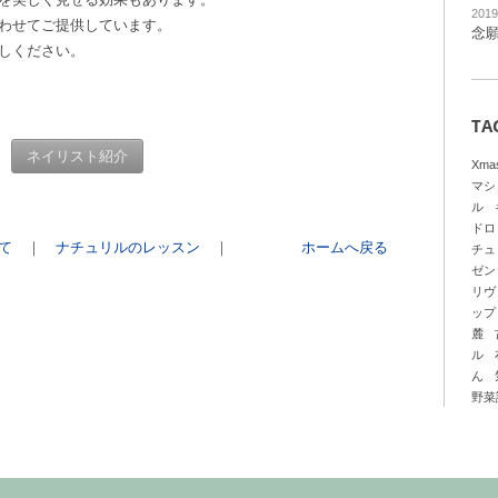
201
わせてご提供しています。
念
しください。
TA
ネイリスト紹介
Xm
マシ
ル
ドロ
て
｜
ナチュリルのレッスン
｜
ホームへ戻る
チュ
ゼン
リヴ
ップ
麓
ル
ん
野菜