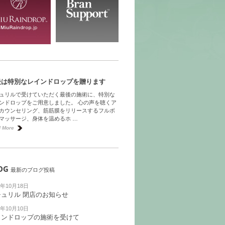
後は特別なレインドロップを贈ります
ュリルで受けていただく最後の施術に、特別な
ンドロップをご用意しました。 心の声を聴くア
カウンセリング、筋筋膜をリリースするフルボ
マッサージ、身体を温めるホ …
 More
OG
最新のブログ投稿
9年10月18日
チュリル 閉店のお知らせ
9年10月10日
インドロップの施術を受けて