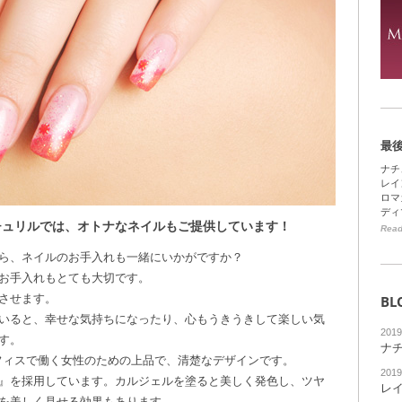
最
ナチ
レイ
ロマ
ディ
チュリルでは、オトナなネイルもご提供しています！
Read
ら、ネイルのお手入れも一緒にいかがですか？
お手入れもとても大切です。
させます。
BL
いると、幸せな気持ちになったり、心もうきうきして楽しい気
201
す。
ナ
オフィスで働く女性のための上品で、清楚なデザインです。
201
』を採用しています。カルジェルを塗ると美しく発色し、ツヤ
レ
を美しく見せる効果もあります。