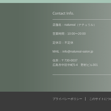
Contact Info.
店舗名：natureal（ナチュリル）
営業時間：10:00〜20:00
定休日：不定休
MAIL：
info@natureal-salon.jp
住所：〒730-0037
広島市中区中町5-4 野村ビル301
プライバシーポリシー
このサイトにつ