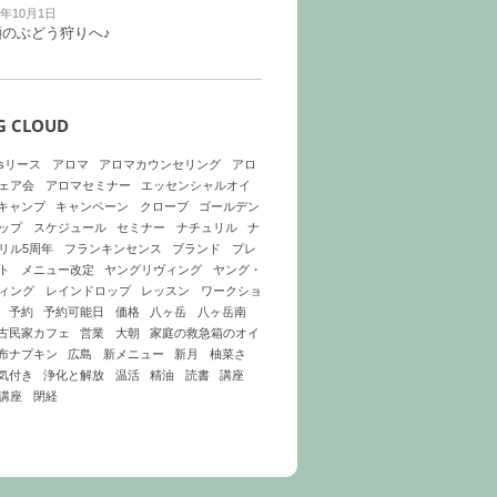
9年10月1日
願のぶどう狩りへ♪
G CLOUD
asリース
アロマ
アロマカウンセリング
アロ
ェア会
アロマセミナー
エッセンシャルオイ
キャンプ
キャンペーン
クローブ
ゴールデン
ップ
スケジュール
セミナー
ナチュリル
ナ
リル5周年
フランキンセンス
ブランド
プレ
ト
メニュー改定
ヤングリヴィング
ヤング・
ィング
レインドロップ
レッスン
ワークショ
予約
予約可能日
価格
八ヶ岳
八ヶ岳南
古民家カフェ
営業
大朝
家庭の救急箱のオイ
布ナプキン
広島
新メニュー
新月
柚菜さ
気付き
浄化と解放
温活
精油
読書
講座
講座
閉経