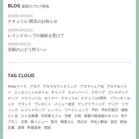
BLOG
最新のブログ投稿
2019年10月18日
ナチュリル 閉店のお知らせ
2019年10月10日
レインドロップの施術を受けて
2019年10月1日
念願のぶどう狩りへ♪
TAG CLOUD
Xmasリース
アロマ
アロマカウンセリング
アロマシェア会
アロマセミナ
ー
エッセンシャルオイル
キャンプ
キャンペーン
クローブ
ゴールデンド
ロップ
スケジュール
セミナー
ナチュリル
ナチュリル5周年
フランキンセ
ンス
ブランド
プレゼント
メニュー改定
ヤングリヴィング
ヤング・リヴ
ィング
レインドロップ
レッスン
ワークショップ
予約
予約可能日
価格
八ヶ岳
八ヶ岳南麓
古民家カフェ
営業
大朝
家庭の救急箱のオイル
布ナ
プキン
広島
新メニュー
新月
柚菜さん
気付き
浄化と解放
温活
精油
読書
講座
野菜講座
閉経