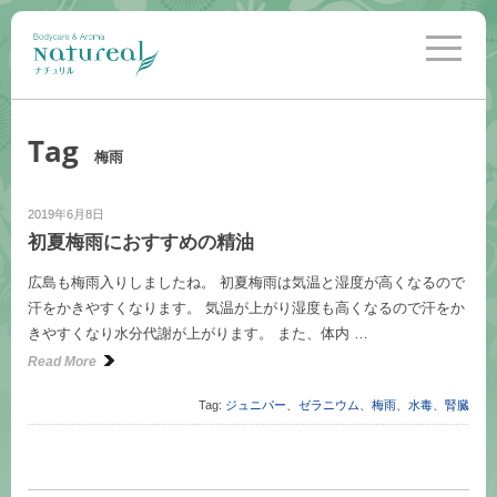
toggle
navigati
Tag
梅雨
2019年6月8日
初夏梅雨におすすめの精油
広島も梅雨入りしましたね。 初夏梅雨は気温と湿度が高くなるので
汗をかきやすくなります。 気温が上がり湿度も高くなるので汗をか
きやすくなり水分代謝が上がります。 また、体内 …
Read More
Tag:
ジュニパー
、
ゼラニウム
、
梅雨
、
水毒
、
腎臓