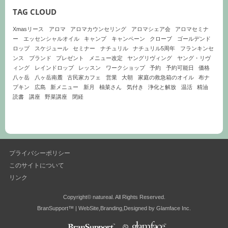
TAG CLOUD
Xmasリース
アロマ
アロマカウンセリング
アロマシェア会
アロマセミナ
ー
エッセンシャルオイル
キャンプ
キャンペーン
クローブ
ゴールデンド
ロップ
スケジュール
セミナー
ナチュリル
ナチュリル5周年
フランキンセ
ンス
ブランド
プレゼント
メニュー改定
ヤングリヴィング
ヤング・リヴ
ィング
レインドロップ
レッスン
ワークショップ
予約
予約可能日
価格
八ヶ岳
八ヶ岳南麓
古民家カフェ
営業
大朝
家庭の救急箱のオイル
布ナ
プキン
広島
新メニュー
新月
柚菜さん
気付き
浄化と解放
温活
精油
読書
講座
野菜講座
閉経
プライバシーポリシー
このサイトについて
リンク
Copyright© natureal. All Rights Reserved.
BranSupport™ | WebSite,Branding,Designed by Glamface Inc.