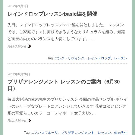
2012年9月1日
レインドロップレッスンbasic編を開催
先日、レインドロップレッスンbasic編を開催しました。 レッスン
では、ご家庭ですぐに実践できるようなカリキュラムを組み、知識
と実技の両方のバランスを大切にしています。 …
Read More
Tag:
ヤング・リヴィング
、
レインドロップ
、
レッスン
2012年6月26日
プリザアレンジメント レッスンのご案内（6月30
日）
毎回大好評の依未先生のプリザレッスン 今回の作品サンプル ホワイ
トのシャープなプレートにアレンジしていきます 花材は淡いピンク
系の可愛らしいカラーコーディネート女子力Up …
Read More
Tag:
エスパスフルーリ
、
プリザアレンジメント
、
レッスン
、
依未先生