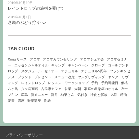
2019年10月10日
レインドロップの施術を受けて
2019年10月1日
念願のぶどう狩りへ♪
TAG CLOUD
Xmasリース
アロマ
アロマカウンセリング
アロマシェア会
アロマセミナ
ー
エッセンシャルオイル
キャンプ
キャンペーン
クローブ
ゴールデンド
ロップ
スケジュール
セミナー
ナチュリル
ナチュリル5周年
フランキンセ
ンス
ブランド
プレゼント
メニュー改定
ヤングリヴィング
ヤング・リヴ
ィング
レインドロップ
レッスン
ワークショップ
予約
予約可能日
価格
八ヶ岳
八ヶ岳南麓
古民家カフェ
営業
大朝
家庭の救急箱のオイル
布ナ
プキン
広島
新メニュー
新月
柚菜さん
気付き
浄化と解放
温活
精油
読書
講座
野菜講座
閉経
プライバシーポリシー