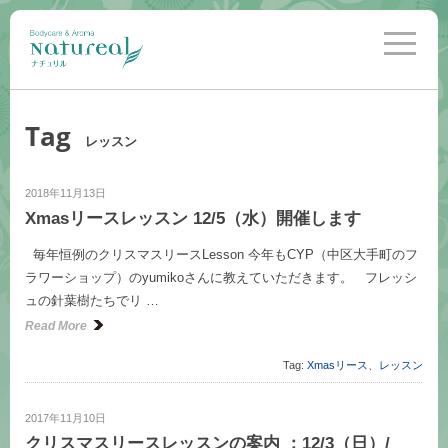
toggle
navigati
Tag
レッスン
2018年11月13日
Xmasリースレッスン 12/5（水）開催します
毎年恒例のクリスマスリースLesson 今年もCYP（中区大手町のフ
ラワーショップ）のyumikoさんに教えていただきます。 フレッシ
ュの針葉樹たちでリ …
Read More
Tag:
Xmasリース
、
レッスン
2017年11月10日
クリスマスリースレッスンの案内 ：12/3（日）/