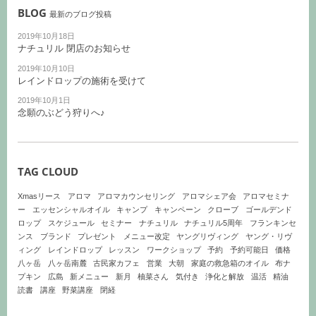
BLOG
最新のブログ投稿
2019年10月18日
ナチュリル 閉店のお知らせ
2019年10月10日
レインドロップの施術を受けて
2019年10月1日
念願のぶどう狩りへ♪
TAG CLOUD
Xmasリース
アロマ
アロマカウンセリング
アロマシェア会
アロマセミナ
ー
エッセンシャルオイル
キャンプ
キャンペーン
クローブ
ゴールデンド
ロップ
スケジュール
セミナー
ナチュリル
ナチュリル5周年
フランキンセ
ンス
ブランド
プレゼント
メニュー改定
ヤングリヴィング
ヤング・リヴ
ィング
レインドロップ
レッスン
ワークショップ
予約
予約可能日
価格
八ヶ岳
八ヶ岳南麓
古民家カフェ
営業
大朝
家庭の救急箱のオイル
布ナ
プキン
広島
新メニュー
新月
柚菜さん
気付き
浄化と解放
温活
精油
読書
講座
野菜講座
閉経